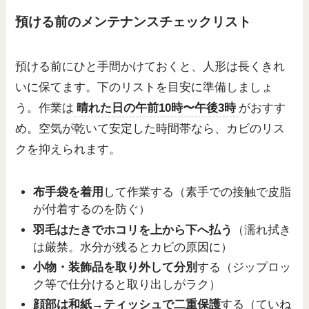
預ける前のメンテナンスチェックリスト
預ける前にひと手間かけておくと、人形は長くきれ
いに保てます。下のリストを目安に準備しましょ
う。作業は
晴れた日の午前10時〜午後3時
がおすす
め。空気が乾いて安定した時間帯なら、カビのリス
クを抑えられます。
布手袋を着用
して作業する（素手での接触で皮脂
が付着するのを防ぐ）
羽毛はたきでホコリを上から下へ払う
（濡れ拭き
は厳禁。水分が残るとカビの原因に）
小物・装飾品を取り外して分別
する（ジップロッ
ク等で仕分けると取り出しがラク）
顔部は和紙→ティッシュで二重保護
する（ていね