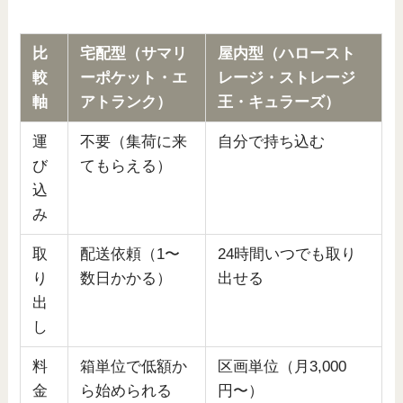
比
宅配型（サマリ
屋内型（ハロースト
較
ーポケット・エ
レージ・ストレージ
軸
アトランク）
王・キュラーズ）
運
不要（集荷に来
自分で持ち込む
び
てもらえる）
込
み
取
配送依頼（1〜
24時間いつでも取り
り
数日かかる）
出せる
出
し
料
箱単位で低額か
区画単位（月3,000
金
ら始められる
円〜）