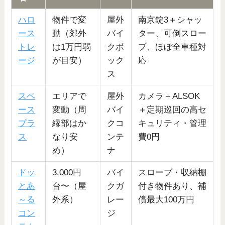
ハロ
物件で変
屋外
南京錠3＋シャッ
ース
動（郊外
バイ
ター、可倒スロー
トレ
は1万円弱
クボ
プ、ほぼ全車種対
ージ
が目安）
ック
応
ス
スペ
エリアで
屋外
カメラ＋ALSOK
ース
変動（周
バイ
＋定期巡回の高セ
プラ
縁部はか
クコ
キュリティ・管理
ス
なり安
ンテ
費0円
め）
ナ
ドッ
3,000円
バイ
スロープ・収納棚
とあ
台〜（屋
クガ
付き物件あり、補
～る
外系）
レー
償最大100万円
コン
ジ