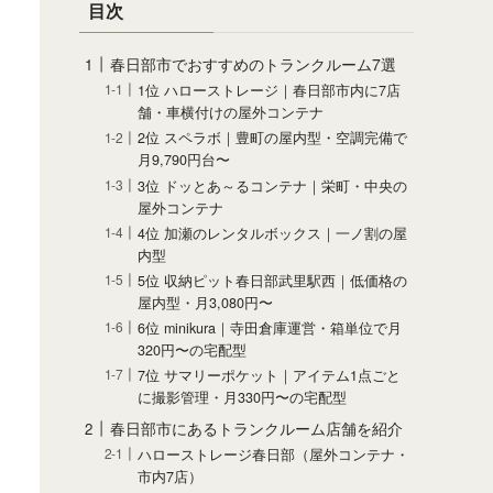
目次
春日部市でおすすめのトランクルーム7選
1位 ハローストレージ｜春日部市内に7店
舗・車横付けの屋外コンテナ
2位 スペラボ｜豊町の屋内型・空調完備で
月9,790円台〜
3位 ドッとあ～るコンテナ｜栄町・中央の
屋外コンテナ
4位 加瀬のレンタルボックス｜一ノ割の屋
内型
5位 収納ピット春日部武里駅西｜低価格の
屋内型・月3,080円〜
6位 minikura｜寺田倉庫運営・箱単位で月
320円〜の宅配型
7位 サマリーポケット｜アイテム1点ごと
に撮影管理・月330円〜の宅配型
春日部市にあるトランクルーム店舗を紹介
ハローストレージ春日部（屋外コンテナ・
市内7店）