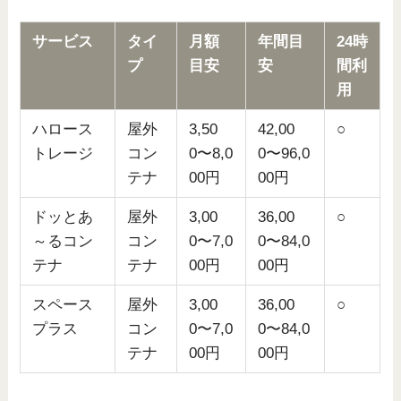
サービス
タイ
月額
年間目
24時
プ
目安
安
間利
用
ハロース
屋外
3,50
42,00
○
トレージ
コン
0〜8,0
0〜96,0
テナ
00円
00円
ドッとあ
屋外
3,00
36,00
○
～るコン
コン
0〜7,0
0〜84,0
テナ
テナ
00円
00円
スペース
屋外
3,00
36,00
○
プラス
コン
0〜7,0
0〜84,0
テナ
00円
00円