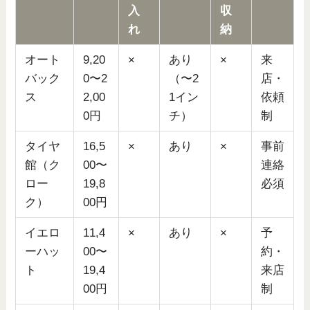
入
収
れ
納
オート
9,20
×
あり
×
来
バック
0〜2
（〜2
店・
ス
2,00
1イン
依頼
0円
チ）
制
タイヤ
16,5
×
あり
×
事前
館（ク
00〜
連絡
ロー
19,8
必須
ク）
00円
イエロ
11,4
×
あり
×
予
ーハッ
00〜
約・
ト
19,4
来店
00円
制