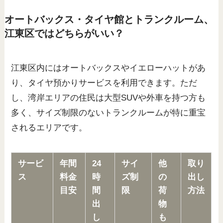
オートバックス・タイヤ館とトランクルーム、
江東区ではどちらがいい？
江東区内にはオートバックスやイエローハットがあ
り、タイヤ預かりサービスを利用できます。ただ
し、湾岸エリアの住民は大型SUVや外車を持つ方も
多く、サイズ制限のないトランクルームが特に重宝
されるエリアです。
サービ
年間
24
サイ
他
取り
ス
料金
時
ズ制
の
出し
目安
間
限
荷
方法
出
物
し
も