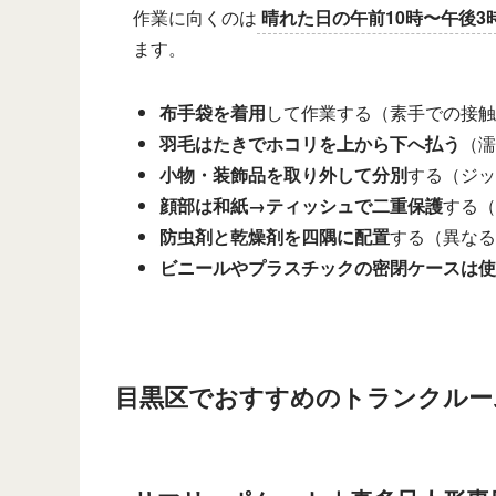
作業に向くのは
晴れた日の午前10時〜午後3
ます。
布手袋を着用
して作業する（素手での接触
羽毛はたきでホコリを上から下へ払う
（濡
小物・装飾品を取り外して分別
する（ジッ
顔部は和紙→ティッシュで二重保護
する（
防虫剤と乾燥剤を四隅に配置
する（異なる
ビニールやプラスチックの密閉ケースは使
目黒区でおすすめのトランクルー