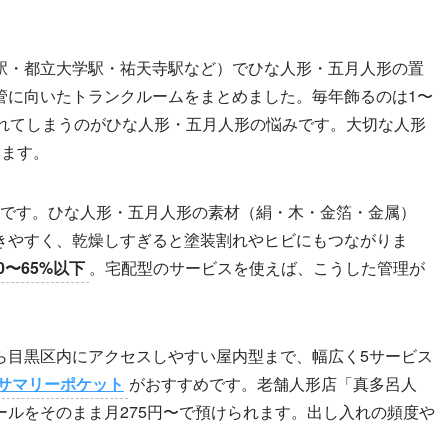
駅・都立大学駅・祐天寺駅など）でひな人形・五月人形の置
管に向いたトランクルームをまとめました。毎年飾るのは1〜
られてしまうのがひな人形・五月人形の悩みです。大切な人形
います。
です。ひな人形・五月人形の素材（絹・木・金箔・金属）
きやすく、乾燥しすぎると塗装割れやヒビにもつながりま
0〜65%以下
。宅配型のサービスを使えば、こうした管理が
。
ら目黒区内にアクセスしやすい屋内型まで、幅広く5サービス
サマリーポケット
がおすすめです。老舗人形店「真多呂人
ルをそのまま月275円〜で預けられます。出し入れの頻度や
。