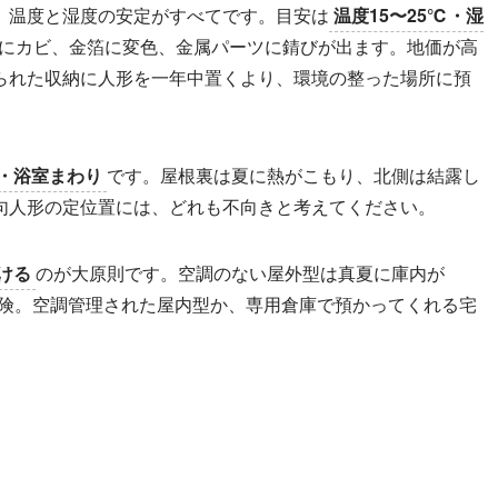
、温度と湿度の安定がすべてです。目安は
温度15〜25℃・湿
にカビ、金箔に変色、金属パーツに錆びが出ます。地価が高
られた収納に人形を一年中置くより、環境の整った場所に預
・浴室まわり
です。屋根裏は夏に熱がこもり、北側は結露し
句人形の定位置には、どれも不向きと考えてください。
ける
のが大原則です。空調のない屋外型は真夏に庫内が
危険。空調管理された屋内型か、専用倉庫で預かってくれる宅