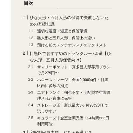
目次
ひな人形・五月人形の保管で失敗しないた
めの基礎知識
適切な温度・湿度と保管環境
雛人形と五月人形、保管上の違い
預ける前のメンテナンスチェックリスト
目黒区でおすすめのトランクルーム5選【ひ
な人形・五月人形保管向け】
サマリーポケット｜真多呂人形専用プラン
で月275円〜
ハローストレージ｜全国2,000物件・目黒
区内に多数の拠点
エアトランク｜梱包不要・宅配型で空調管
理された倉庫に保管
ストレージ王｜新規最大3ヶ月90%OFFで
試しやすい
キュラーズ｜全室空調完備・24時間365日
利用可能
宅配型vs屋内型、どちらを選ぶ？