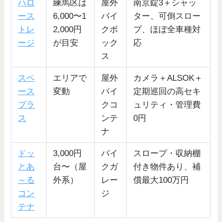
ハロ
練馬区は
屋外
南京錠3＋シャッ
ース
6,000〜1
バイ
ター、可倒スロー
トレ
2,000円
クボ
プ、ほぼ全車種対
ージ
が目安
ック
応
ス
スペ
エリアで
屋外
カメラ＋ALSOK＋
ース
変動
バイ
定期巡回の高セキ
プラ
クコ
ュリティ・管理費
ス
ンテ
0円
ナ
ドッ
3,000円
バイ
スロープ・収納棚
とあ
台〜（屋
クガ
付き物件あり、補
～る
外系）
レー
償最大100万円
コン
ジ
テナ