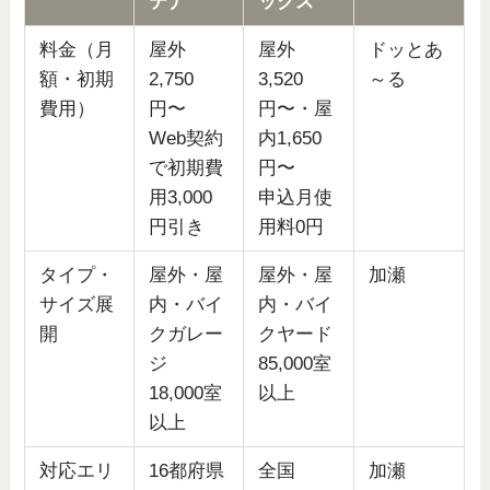
テナ
ックス
料金（月
屋外
屋外
ドッとあ
額・初期
2,750
3,520
～る
費用）
円〜
円〜・屋
Web契約
内1,650
で初期費
円〜
用3,000
申込月使
円引き
用料0円
タイプ・
屋外・屋
屋外・屋
加瀬
サイズ展
内・バイ
内・バイ
開
クガレー
クヤード
ジ
85,000室
18,000室
以上
以上
対応エリ
16都府県
全国
加瀬