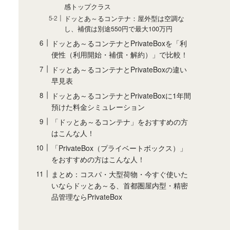
感トップクラス
ドッとあ～るコンテナ：屋外型は空調な
し、補償は別途550円で最大100万円
ドッとあ～るコンテナとPrivateBoxを「利
便性（利用開始・補償・解約）」で比較！
ドッとあ～るコンテナとPrivateBoxの違い
早見表
ドッとあ～るコンテナとPrivateBoxに1年間
預けた料金シミュレーション
「ドッとあ～るコンテナ」をおすすめの方
はこんな人！
「PrivateBox（プライベートボックス）」
をおすすめの方はこんな人！
まとめ：コスパ・大型荷物・今すぐ使いた
いならドッとあ～る、首都圏屋内型・精密
品管理ならPrivateBox