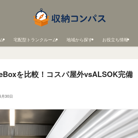
ム
宅配型トランクルーム
地域から探す
お役立ち情報
eBoxを比較！コスパ屋外vsALSOK完備
6月30日