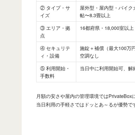
② タイプ・サ
屋外型・屋内型・バイクガ
イズ
帖〜8.3畳以上
③ エリア・拠
16都府県・18,000室以上
点
④ セキュリテ
施錠＋補償（最大100万
ィ・設備
空調なし
⑤ 利用開始・
当日中に利用開始可、解
手数料
月額の安さや屋内の管理環境ではPrivate
当日利用の手軽さではドッとあ～るが優勢で