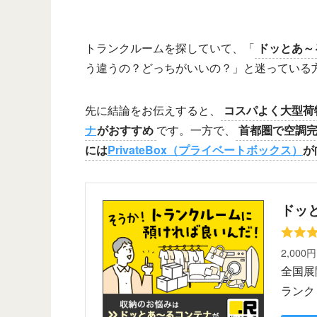
トランクルームを探していて、「
ドッとあ～
う違うの？どっちがいいの？」と迷っている
先に結論をお伝えすると、
コスパよく大型荷
ナ
がおすすめ
です。一方で、
首都圏で空調
には
PrivateBox（プライベートボックス）
が
ドッ
2,000
全国展
ランク