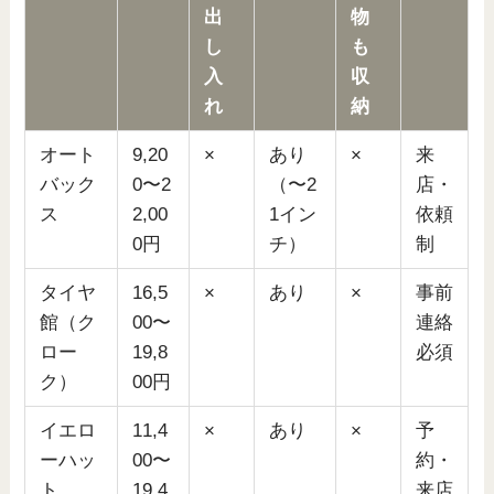
出
物
し
も
入
収
れ
納
オート
9,20
×
あり
×
来
バック
0〜2
（〜2
店・
ス
2,00
1イン
依頼
0円
チ）
制
タイヤ
16,5
×
あり
×
事前
館（ク
00〜
連絡
ロー
19,8
必須
ク）
00円
イエロ
11,4
×
あり
×
予
ーハッ
00〜
約・
ト
19,4
来店