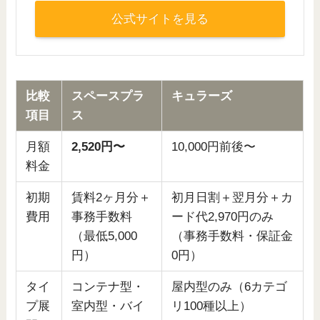
公式サイトを見る
比較
スペースプラ
キュラーズ
項目
ス
月額
2,520円〜
10,000円前後〜
料金
初期
賃料2ヶ月分＋
初月日割＋翌月分＋カ
費用
事務手数料
ード代2,970円のみ
（最低5,000
（事務手数料・保証金
円）
0円）
タイ
コンテナ型・
屋内型のみ（6カテゴ
プ展
室内型・バイ
リ100種以上）