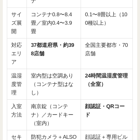
ナ
サイ
コンテナ0.8〜8.4
0.1〜8畳以上（10
ズ展
畳／室内0.4〜3.9
0種以上）
開
畳
対応
37都道府県・約39
全国主要都市・70
エリ
8店舗
店舗
ア
温湿
室内型は空調あり
24時間温湿度管理
度管
（コンテナ型はな
（全室）
理
し）
入室
南京錠（コンテ
顔認証・QRコー
方法
ナ）／カードキー
ド
（室内）
セキ
防犯カメラ＋ALSO
顔認証＋専用ビル