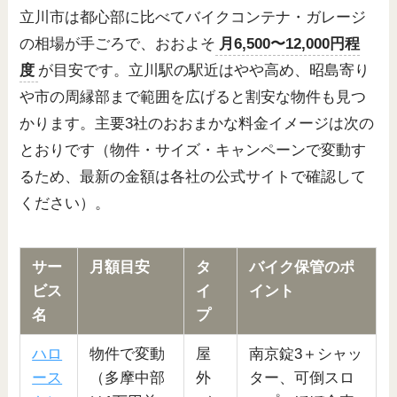
立川市は都心部に比べてバイクコンテナ・ガレージ
の相場が手ごろで、おおよそ
月6,500〜12,000円程
度
が目安です。立川駅の駅近はやや高め、昭島寄り
や市の周縁部まで範囲を広げると割安な物件も見つ
かります。主要3社のおおまかな料金イメージは次の
とおりです（物件・サイズ・キャンペーンで変動す
るため、最新の金額は各社の公式サイトで確認して
ください）。
サー
月額目安
タ
バイク保管のポ
ビス
イ
イント
名
プ
ハロ
物件で変動
屋
南京錠3＋シャッ
ース
（多摩中部
外
ター、可倒スロ