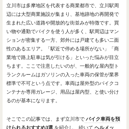
立川市は多摩地区を代表する商業都市で、立川駅周
辺には大型商業施設が集まり、基地跡地の再開発で
生まれた広い道路や開放的な街並みが特徴です。買
い物や通勤でバイクを使う人が多く、駅周辺はマン
ションが密集する一方、郊外には戸建ても多い二面
性のあるエリア。「駅近で停める場所がない」「商
業地で路上駐車は気が引ける」といった悩みが目立
ちます。ここで注意したいのが、一般的な屋内型ト
ランクルームはガソリンの入った車両の保管が業界
標準で不可という点です。車両は屋外型のバイクコ
ンテナか専用ガレージ、用品は屋内型、と使い分け
るのが基本になります。
そこでこの記事では、まず立川市で
バイク車両を預
けられるおすすめ3選
を紹介し、続いて
ヘルメッ