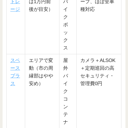
トレ
は1万円前
バ
ープ、ほぼ全車
ージ
後が目安）
イ
種対応
ク
ボ
ッ
ク
ス
スペ
エリアで変
屋
カメラ＋ALSOK
ース
動（市の周
外
＋定期巡回の高
プラ
縁部はやや
バ
セキュリティ・
ス
安め）
イ
管理費0円
ク
コ
ン
テ
ナ