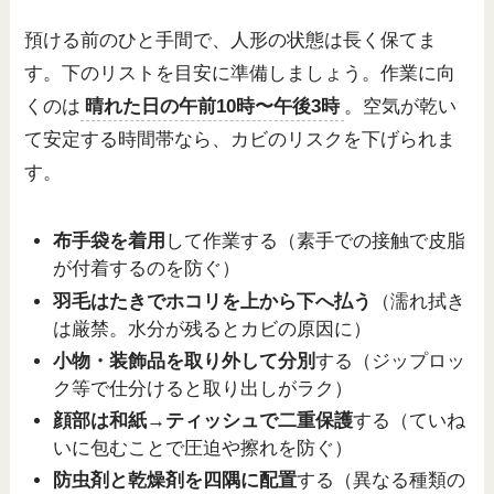
預ける前のひと手間で、人形の状態は長く保てま
す。下のリストを目安に準備しましょう。作業に向
くのは
晴れた日の午前10時〜午後3時
。空気が乾い
て安定する時間帯なら、カビのリスクを下げられま
す。
布手袋を着用
して作業する（素手での接触で皮脂
が付着するのを防ぐ）
羽毛はたきでホコリを上から下へ払う
（濡れ拭き
は厳禁。水分が残るとカビの原因に）
小物・装飾品を取り外して分別
する（ジップロッ
ク等で仕分けると取り出しがラク）
顔部は和紙→ティッシュで二重保護
する（ていね
いに包むことで圧迫や擦れを防ぐ）
防虫剤と乾燥剤を四隅に配置
する（異なる種類の