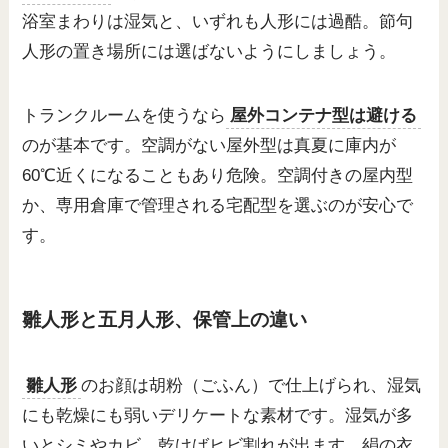
浴室まわりは湿気と、いずれも人形には過酷。節句
人形の置き場所には選ばないようにしましょう。
トランクルームを使うなら
屋外コンテナ型は避ける
のが基本です。空調がない屋外型は真夏に庫内が
60℃近くになることもあり危険。空調付きの屋内型
か、専用倉庫で管理される宅配型を選ぶのが安心で
す。
雛人形と五月人形、保管上の違い
雛人形
のお顔は胡粉（ごふん）で仕上げられ、湿気
にも乾燥にも弱いデリケートな素材です。湿気が多
いとシミやカビ、乾けばヒビ割れが出ます。絹の衣