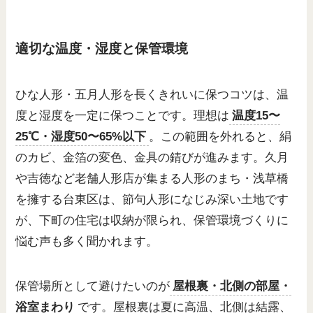
適切な温度・湿度と保管環境
ひな人形・五月人形を長くきれいに保つコツは、温
度と湿度を一定に保つことです。理想は
温度15〜
25℃・湿度50〜65%以下
。この範囲を外れると、絹
のカビ、金箔の変色、金具の錆びが進みます。久月
や吉徳など老舗人形店が集まる人形のまち・浅草橋
を擁する台東区は、節句人形になじみ深い土地です
が、下町の住宅は収納が限られ、保管環境づくりに
悩む声も多く聞かれます。
保管場所として避けたいのが
屋根裏・北側の部屋・
浴室まわり
です。屋根裏は夏に高温、北側は結露、