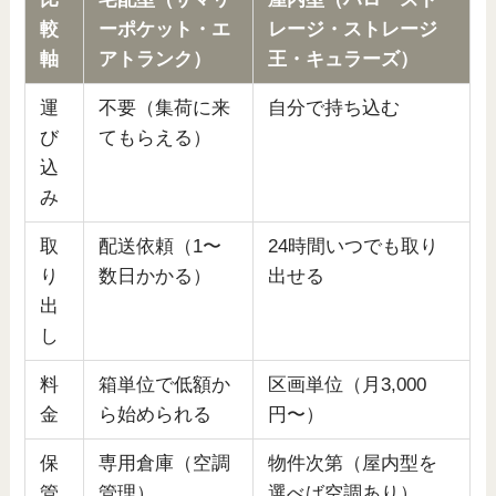
較
ーポケット・エ
レージ・ストレージ
軸
アトランク）
王・キュラーズ）
運
不要（集荷に来
自分で持ち込む
び
てもらえる）
込
み
取
配送依頼（1〜
24時間いつでも取り
り
数日かかる）
出せる
出
し
料
箱単位で低額か
区画単位（月3,000
金
ら始められる
円〜）
保
専用倉庫（空調
物件次第（屋内型を
管
管理）
選べば空調あり）