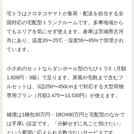
宅トラはクロネコヤマトが集荷・配送を担当する全
国対応の宅配型トランクルームです。多摩地域から
でもエリアを気にせず使えます。倉庫は茨城県古河
市にあり、温度20〜25℃・湿度55〜65%で管理され
ています。
小さめのセットならダンボール型のちびトラ3（月額
1,628円・3箱）で足ります。屏風や毛氈まで含むフ
ルセットは、3辺250〜450cmまで対応する大型荷物
専用プラン（月額2,475〜13,530円）が使えます。
補償は1梱包30万円・1BOX60万円と宅配型のなかで
は手厚い設定です。「分解せずに丸ごと預けたい」
という要望に応えられる数少ないサービスです。