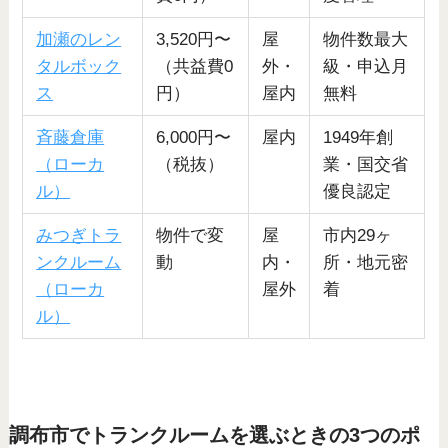
加瀬のレン
3,520円〜
屋
物件数最大
タルボック
（共益費0
外・
級・申込月
ス
円）
屋内
無料
斉藤倉庫
6,000円〜
屋内
1949年創
（ローカ
（税抜）
業・国交省
ル）
優良認定
みつぎトラ
物件で変
屋
市内29ヶ
ンクルーム
動
内・
所・地元密
（ローカ
屋外
着
ル）
調布市でトランクルームを選ぶときの3つのポ