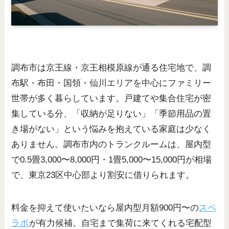
調布市は京王線・京王相模原線が通る住宅地で、調
布駅・布田・国領・仙川エリアを中心にファミリー
世帯が多く暮らしています。戸建てや集合住宅が密
集している分、「収納が足りない」「季節用品の置
き場がない」という悩みを抱えている家庭は少なく
ありません。調布市内のトランクルームは、屋内型
で0.5畳3,000〜8,000円・1畳5,000〜15,000円が相場
で、東京23区中心部より割安に借りられます。
料金を抑えて使いたいなら屋内型月額900円〜の
スペ
ラボ
が有力候補。自宅まで集荷に来てくれる宅配型