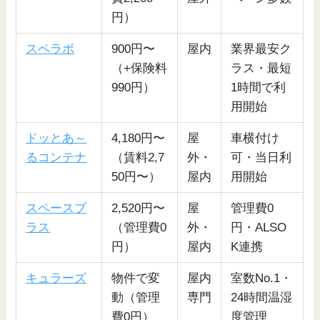
円）
スペラボ
900円〜
屋内
業界最安ク
（+保険料
ラス・最短
990円）
1時間で利
用開始
ドッとあ～
4,180円〜
屋
車横付け
るコンテナ
（賃料2,7
外・
可・当日利
50円〜）
屋内
用開始
スペースプ
2,520円〜
屋
管理費0
ラス
（管理費0
外・
円・ALSO
円）
屋内
K連携
キュラーズ
物件で変
屋内
室数No.1・
動（管理
専門
24時間温湿
費0円）
度管理