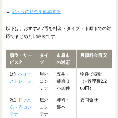
→
宅トラの料金を確認する
以下は、おすすめ7選を料金・タイプ・市原市での対
応でまとめた比較表です。
順位・サー
タイ
市原市
月額料金目安
ビス名
プ
の対応
1位
ハロー
屋外
五井・
物件で変動
ストレージ
コン
姉崎ほ
（+管理費2,2
テナ
か18件
00円）
2位
ドッと
屋外
姉崎・
要問合せ
あ～るコン
コン
郡本
テナ
テナ