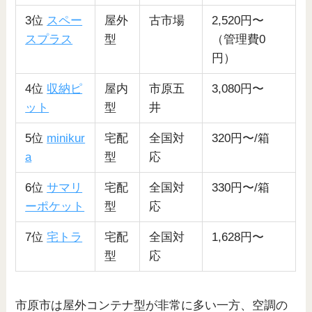
3位
スペー
屋外
古市場
2,520円〜
スプラス
型
（管理費0
円）
4位
収納ピ
屋内
市原五
3,080円〜
ット
型
井
5位
minikur
宅配
全国対
320円〜/箱
a
型
応
6位
サマリ
宅配
全国対
330円〜/箱
ーポケット
型
応
7位
宅トラ
宅配
全国対
1,628円〜
型
応
市原市は屋外コンテナ型が非常に多い一方、空調の