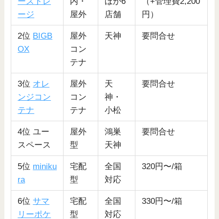
ーストレ
内・
ほか6
（+管理費2,200
ージ
屋外
店舗
円）
2位
BIGB
屋外
天神
要問合せ
OX
コン
テナ
3位
オレ
屋外
天
要問合せ
ンジコン
コン
神・
テナ
テナ
小松
4位 ユー
屋外
鴻巣
要問合せ
スペース
型
天神
5位
miniku
宅配
全国
320円〜/箱
ra
型
対応
6位
サマ
宅配
全国
330円〜/箱
リーポケ
型
対応