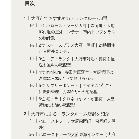
目次
大府市でおすすめのトランクルーム6選
1位 ハローストレージ大府｜森岡町・大府
IC付近の屋外コンテナ、市内トップクラス
の物件数
2位 スペースプラス大府一屋町｜24時間使
える屋外コンテナ
3位 エアトランク｜大府市対応・集荷も配
送も無料の宅配型
4位 minikura｜寺田倉庫運営・空調管理の
倉庫に月320円〜で預けられる
5位 サマリーポケット｜アイテム1点ごと
に撮影管理・月330円〜の宅配型
6位 宅トラ｜クロネコヤマトが集荷・大型
荷物にも強い宅配型
大府市にあるトランクルーム店舗を紹介
ハローストレージ大府森岡町（森岡町／屋
外）
ハローストレージ大府東海インター（大府