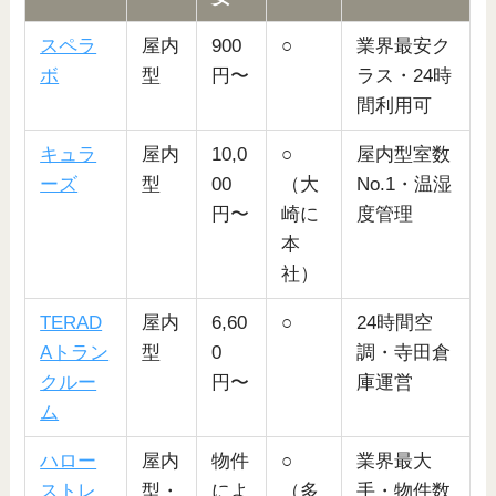
スペラ
屋内
900
○
業界最安ク
ボ
型
円〜
ラス・24時
間利用可
キュラ
屋内
10,0
○
屋内型室数
ーズ
型
00
（大
No.1・温湿
円〜
崎に
度管理
本
社）
TERAD
屋内
6,60
○
24時間空
Aトラン
型
0
調・寺田倉
クルー
円〜
庫運営
ム
ハロー
屋内
物件
○
業界最大
ストレ
型・
によ
（多
手・物件数