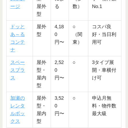
ージ
屋外
る
数）
No.1
型
ドッと
屋外
4,18
○
コスパ良
あ～る
型
0
（関
好・当日利
コンテ
円〜
東）
用可
ナ
スペー
屋外
2,52
○
3タイプ展
スプラ
型・
0
開・車横付
ス
屋内
円〜
け可
型
加瀬の
屋外
3,52
○
申込月無
レンタ
型・
0
料・物件数
ルボッ
屋内
円〜
最大級
クス
型