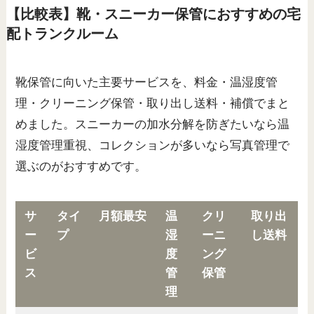
【比較表】靴・スニーカー保管におすすめの宅
配トランクルーム
靴保管に向いた主要サービスを、料金・温湿度管
理・クリーニング保管・取り出し送料・補償でまと
めました。スニーカーの加水分解を防ぎたいなら温
湿度管理重視、コレクションが多いなら写真管理で
選ぶのがおすすめです。
サ
タイ
月額最安
温
クリ
取り出
ー
プ
湿
ーニ
し送料
ビ
度
ング
ス
管
保管
理