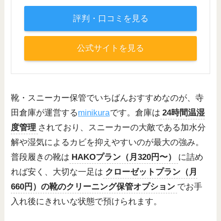
評判・口コミを見る
公式サイトを見る
靴・スニーカー保管でいちばんおすすめなのが、寺
田倉庫が運営する
minikura
です。倉庫は
24時間温湿
度管理
されており、スニーカーの大敵である加水分
解や湿気によるカビを抑えやすいのが最大の強み。
普段履きの靴は
HAKOプラン（月320円〜）
に詰め
れば安く、大切な一足は
クローゼットプラン（月
660円）の靴のクリーニング保管オプション
でお手
入れ後にきれいな状態で預けられます。