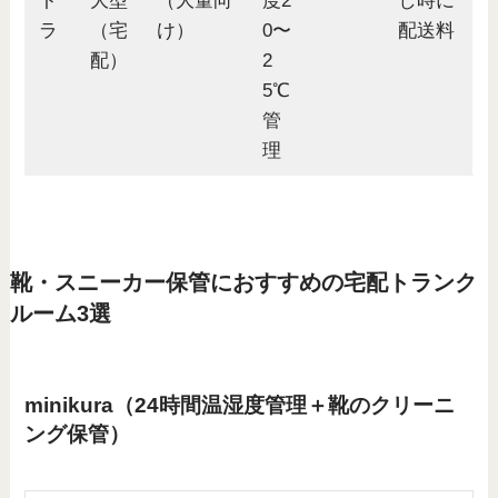
ト
大型
（大量向
度2
し時に
ラ
（宅
け）
0〜
配送料
配）
2
5℃
管
理
靴・スニーカー保管におすすめの宅配トランク
ルーム3選
minikura（24時間温湿度管理＋靴のクリーニ
ング保管）