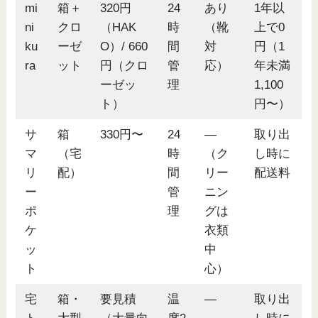
mi
箱＋
320円
24
あり
1年以
ni
クロ
（HAK
時
（靴
上で0
ku
ーゼ
O）/ 660
間
対
円（1
ra
ット
円（クロ
管
応）
年未満
ーゼッ
理
1,100
ト）
円〜）
サ
箱
330円〜
24
―
取り出
マ
（宅
時
（ク
し時に
リ
配）
間
リー
配送料
ー
管
ニン
ポ
理
グは
ケ
衣類
ッ
中
ト
心）
宅
箱・
要見積
温
―
取り出