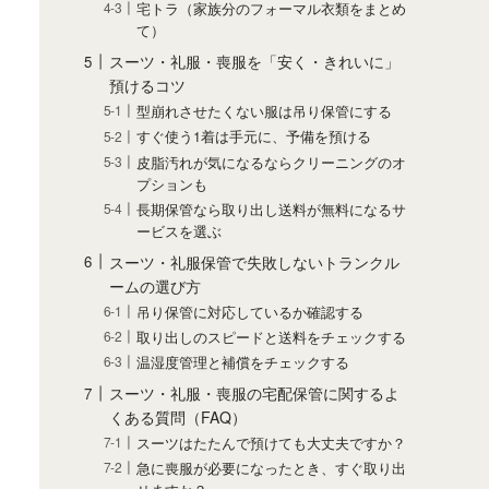
宅トラ（家族分のフォーマル衣類をまとめ
て）
スーツ・礼服・喪服を「安く・きれいに」
預けるコツ
型崩れさせたくない服は吊り保管にする
すぐ使う1着は手元に、予備を預ける
皮脂汚れが気になるならクリーニングのオ
プションも
長期保管なら取り出し送料が無料になるサ
ービスを選ぶ
スーツ・礼服保管で失敗しないトランクル
ームの選び方
吊り保管に対応しているか確認する
取り出しのスピードと送料をチェックする
温湿度管理と補償をチェックする
スーツ・礼服・喪服の宅配保管に関するよ
くある質問（FAQ）
スーツはたたんで預けても大丈夫ですか？
急に喪服が必要になったとき、すぐ取り出