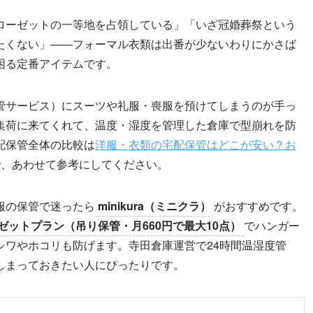
ローゼットの一等地を占領している」「いざ冠婚葬祭という
たくない」——フォーマル衣類は出番が少ないわりにかさば
困る定番アイテムです。
管サービス）にスーツや礼服・喪服を預けてしまうのが手っ
集荷に来てくれて、温度・湿度を管理した倉庫で型崩れを防
配保管全体の比較は
洋服・衣類の宅配保管はどこが安い？お
で、あわせて参考にしてください。
服の保管で迷ったら
minikura（ミニクラ）
がおすすめです。
ゼットプラン（吊り保管・月660円で最大10点）
でハンガー
シワやホコリも防げます。寺田倉庫運営で24時間温湿度管
しまっておきたい人にぴったりです。