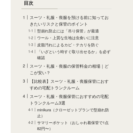
目次
スーツ・礼服・喪服を預ける前に知ってお
きたいリスクと保管のポイント
型崩れ防止には「吊り保管」が最適
ウール・上質な生地は虫食いに注意
皮脂汚れによるカビ・テカリを防ぐ
「いざという時すぐ取り出せるか」を必ず
確認
スーツ・礼服・喪服の保管料金の相場｜ど
こが安い？
【比較表】スーツ・礼服・喪服保管におす
すめの宅配トランクルーム
スーツ・礼服・喪服保管におすすめの宅配
トランクルーム3選
minikura（クローゼットプランで型崩れ防
止）
サマリーポケット（おしゃれ着保管で1点
82円〜）