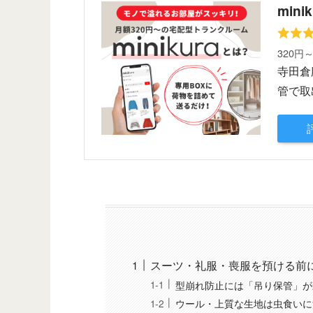
minik
320円
寺田倉
管で取
スーツ・礼服・喪服を預ける前
型崩れ防止には「吊り保管」が
ウール・上質な生地は虫食いに