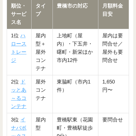
順位・
タイ
豊橋市の対応
月額料金
サービ
プ
目安
ス名
1位
ハ
屋内
上地町（屋
屋内は要
ロース
型＋
内）・下五井・
問合せ／
トレー
屋外
曙町・新栄ほか
屋外も要
ジ
コン
市内12件
問合せ
テナ
2位
ド
屋外
東脇町（市内1
1,650
ッとあ
コン
件）
円〜
～るコ
テナ
ンテナ
3位
イ
屋内
豊橋駅東（花園
要問合せ
ナバボ
型
町・豊橋駅徒歩