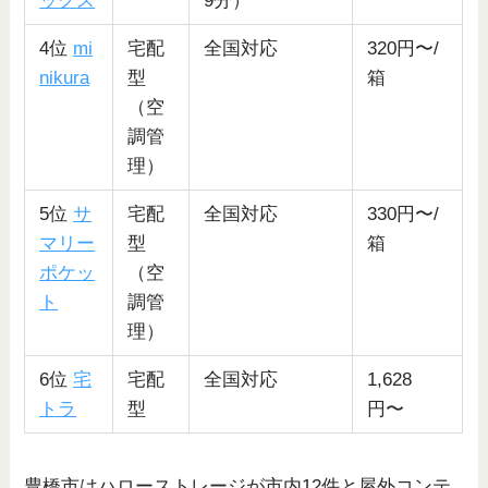
ックス
9分）
4位
mi
宅配
全国対応
320円〜/
nikura
型
箱
（空
調管
理）
5位
サ
宅配
全国対応
330円〜/
マリー
型
箱
ポケッ
（空
ト
調管
理）
6位
宅
宅配
全国対応
1,628
トラ
型
円〜
豊橋市はハローストレージが市内12件と屋外コンテ