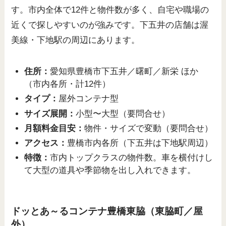
す。市内全体で12件と物件数が多く、自宅や職場の
近くで探しやすいのが強みです。下五井の店舗は渥
美線・下地駅の周辺にあります。
住所：
愛知県豊橋市下五井／曙町／新栄 ほか
（市内各所・計12件）
タイプ：
屋外コンテナ型
サイズ展開：
小型〜大型（要問合せ）
月額料金目安：
物件・サイズで変動（要問合せ）
アクセス：
豊橋市内各所（下五井は下地駅周辺）
特徴：
市内トップクラスの物件数。車を横付けし
て大型の道具や季節物を出し入れできます。
ドッとあ～るコンテナ豊橋東脇（東脇町／屋
外）