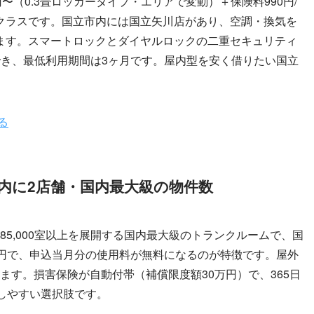
〜（0.3畳ロッカータイプ・エリアで変動）＋保険料990円/
クラスです。国立市内には国立矢川店があり、空調・換気を
ます。スマートロックとダイヤルロックの二重セキュリティ
でき、最低利用期間は3ヶ月です。屋内型を安く借りたい国立
る
内に2店舗・国内最大級の物件数
・85,000室以上を展開する国内最大級のトランクルームで、国
0円で、申込当月分の使用料が無料になるのが特徴です。屋外
ります。損害保険が自動付帯（補償限度額30万円）で、365日
しやすい選択肢です。