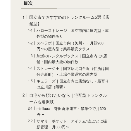
目次
国立市でおすすめのトランクルーム5選【店
舗型】
ハローストレージ｜国立市内に屋内型・屋
外型の物件あり
スペラボ｜国立市内（矢川）・月額900
円〜の屋内型で業界最安クラス
加瀬のレンタルボックス｜国立市内に2店
舗・国内最大級の物件数
ストレージ王｜国立駅北口至近（住所は国
分寺新町）・上場企業運営の屋内型
キュラーズ｜国立市内に店舗なし・最寄り
は立川店（隣駅）
自宅から預けたいなら｜宅配型トランクル
ームも選択肢
minikura｜寺田倉庫運営・箱単位で月320
円〜
サマリーポケット｜アイテム1点ごとに撮
影管理・月330円〜