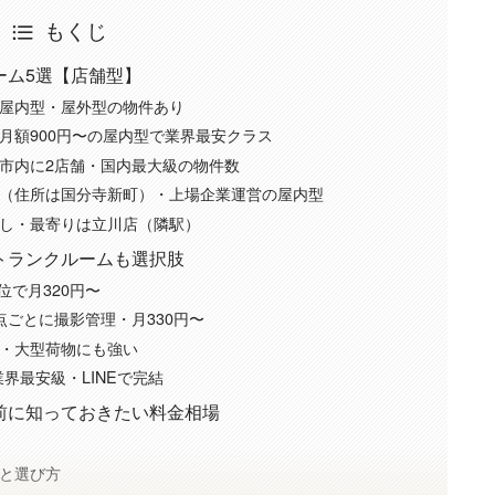
もくじ
ーム5選【店舗型】
屋内型・屋外型の物件あり
月額900円〜の屋内型で業界最安クラス
市内に2店舗・国内最大級の物件数
（住所は国分寺新町）・上場企業運営の屋内型
し・最寄りは立川店（隣駅）
トランクルームも選択肢
単位で月320円〜
点ごとに撮影管理・月330円〜
・大型荷物にも強い
業界最安級・LINEで完結
前に知っておきたい料金相場
と選び方