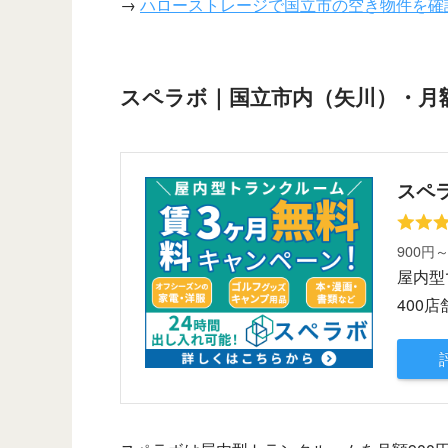
→
ハローストレージで国立市の空き物件を確
スペラボ｜国立市内（矢川）・月額
スペ
900円
屋内型
400